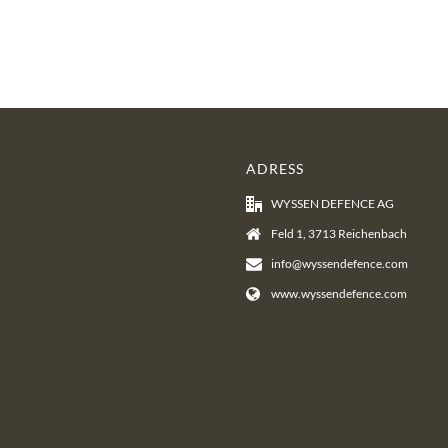
ADRESS
WYSSEN DEFENCE AG
Feld 1, 3713 Reichenbach
info@wyssendefence.com
www.wyssendefence.com