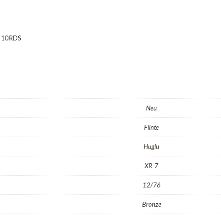
k. 10RDS
Neu
Flinte
Huglu
XR-7
12/76
Bronze