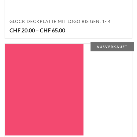
GLOCK DECKPLATTE MIT LOGO BIS GEN. 1- 4
Price
CHF
20.00
–
CHF
65.00
range:
CHF 20.00
AUSVERKAUFT
through
CHF 65.00