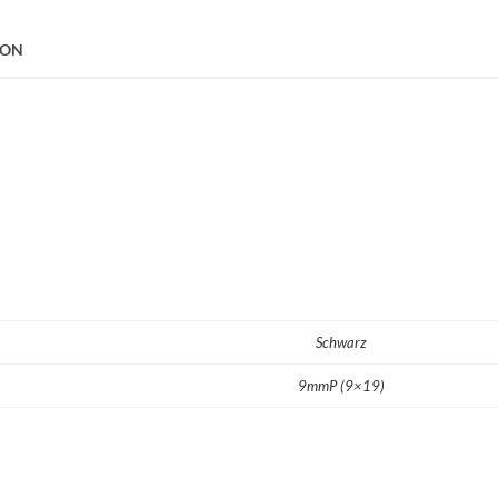
ION
Schwarz
9mmP (9×19)