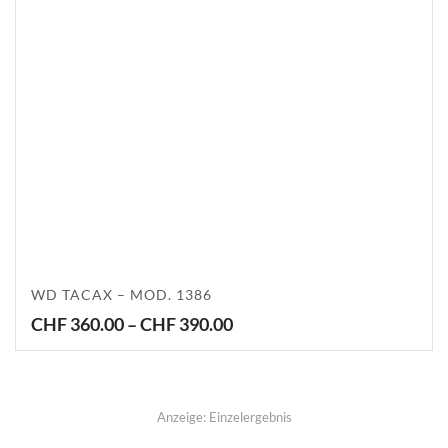
WD TACAX – MOD. 1386
Price
CHF
360.00
–
CHF
390.00
range:
CHF 360.00
through
CHF 390.00
Anzeige: Einzelergebnis