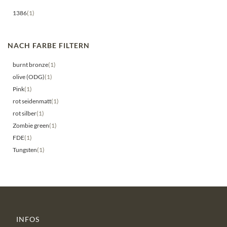
1386
(1)
NACH FARBE FILTERN
burnt bronze
(1)
olive (ODG)
(1)
Pink
(1)
rot seidenmatt
(1)
rot silber
(1)
Zombie green
(1)
FDE
(1)
Tungsten
(1)
INFOS