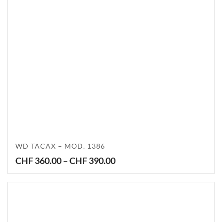
WD TACAX – MOD. 1386
Price
CHF
360.00
–
CHF
390.00
range:
CHF 360.00
through
CHF 390.00