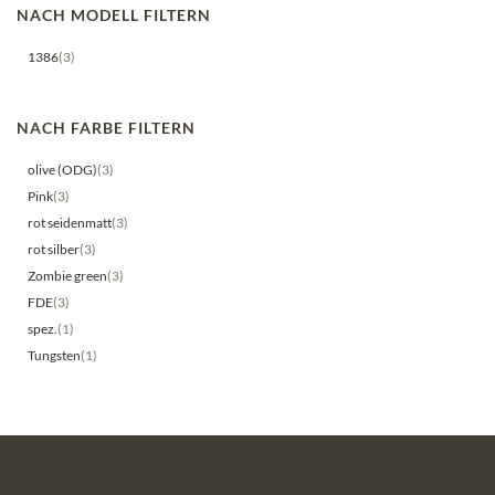
NACH MODELL FILTERN
1386
(3)
NACH FARBE FILTERN
olive (ODG)
(3)
Pink
(3)
rot seidenmatt
(3)
rot silber
(3)
Zombie green
(3)
FDE
(3)
spez.
(1)
Tungsten
(1)